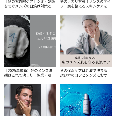
【冬の紫外線ケア】シミ・乾燥
冬のテカリ対策！メンズのオイ
を防ぐメンズの日焼け対策とお
リー肌を整えるスキンケアをご
すすめアイテム6選
紹介
【2025年最新】冬のメンズ洗
冬の保湿ケアは乳液で決まる！
顔はこれで決まり！乾燥・肌荒
選び方のコツとメンズにおすす
れを防ぐおすすめ洗顔料
めのアイテム6選