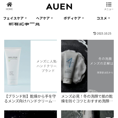
HOME
メニュー
フェイスケア
ヘアケア
ボディケア
コスメ
新着記事一覧
2023.10.25
【ブランド別】乾燥から手を守
メンズ必見！冬の洗顔で肌の乾
るメンズ向けハンドクリーム徹
燥を防ぐコツとおすすめ洗顔料
底比較
6選