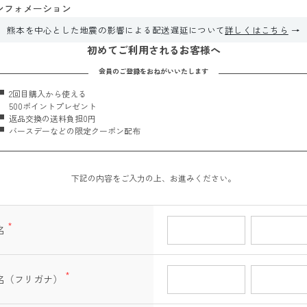
ンフォメーション
熊本を中心とした地震の影響による配送遅延について
詳しくはこちら
初めてご利用されるお客様へ
会員のご登録をおねがいいたします
2回目購入から使える
500ポイントプレゼント
返品交換の送料負担0円
バースデーなどの限定クーポン配布
下記の内容をご入力の上、お進みください。
名
(必
須)
名（フリガナ）
(必
須)