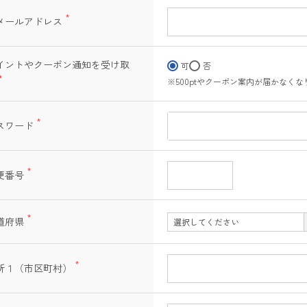
メールアドレス
(必
須)
イントやクーポン通知を受け取
可
否
※500ptやクーポン案内が届かなくな
(必
須)
スワード
(必
須)
便番号
(必
須)
道府県
(必
須)
所１（市区町村）
(必
須)