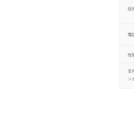
住
電
性
生
ン