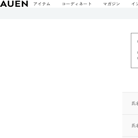
アイテム
コーディネート
マガジン
イ
氏
氏