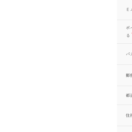
Ｅ
ポ
る
パ
郵
都
住