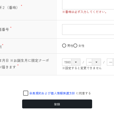
所２（番地）
(必
※番地は必ず入力してください。
須)
話番号
(必
須)
男性
女性
別
(必
須)
年月日 ※お誕生月に限定クーポ
が届きます
※設定すると変更できません
(必
須)
会員規約および個人情報保護方針
に同意する
登録