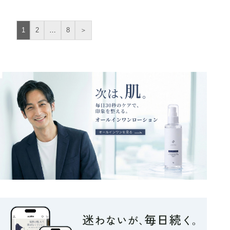
1
2
…
8
＞