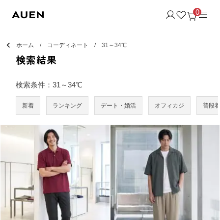
0
ホーム
コーディネート
31～34℃
検索結果
検索条件：31～34℃
新着
ランキング
デート・婚活
オフィカジ
普段