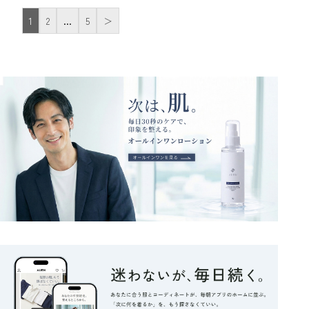
1
2
…
5
＞