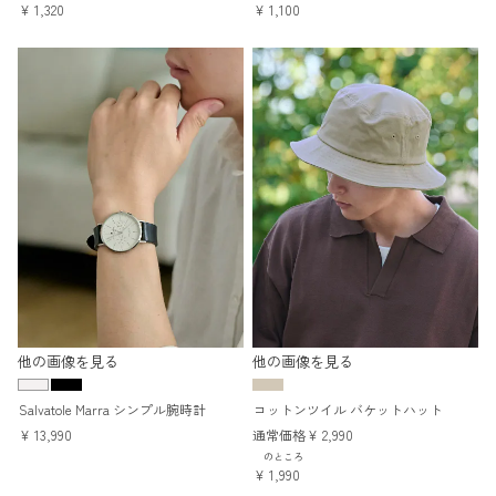
¥
1,320
¥
1,100
他の画像を見る
他の画像を見る
Salvatole Marra シンプル腕時計
コットンツイル バケットハット
¥
13,990
通常価格
¥
2,990
のところ
¥
1,990