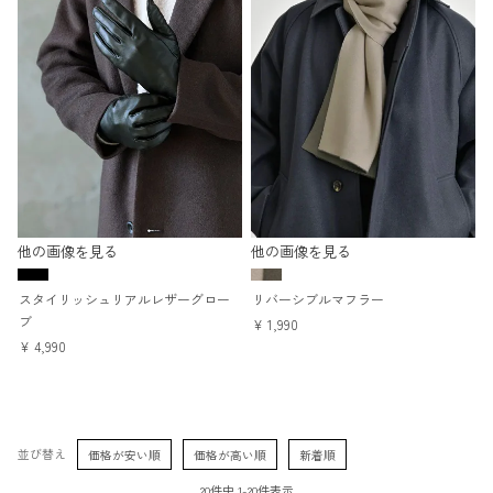
他の画像を見る
他の画像を見る
スタイリッシュリアルレザーグロー
リバーシブルマフラー
ブ
¥
1,990
¥
4,990
並び替え
価格が安い順
価格が高い順
新着順
20
件中
1
-
20
件表示