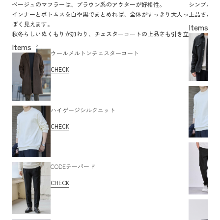
ベージュのマフラーは、ブラウン系のアウターが好相性。
シンプルな
インナーとボトムスを白や黒でまとめれば、全体がすっきり大人っ
上品さと立
ぽく見えます。
首元に変化
秋冬らしいぬくもりが加わり、チェスターコートの上品さも引き立
ちますよ。
ウールメルトンチェスターコート
CHECK
ハイゲージシルクニット
CHECK
CODEテーパード
CHECK