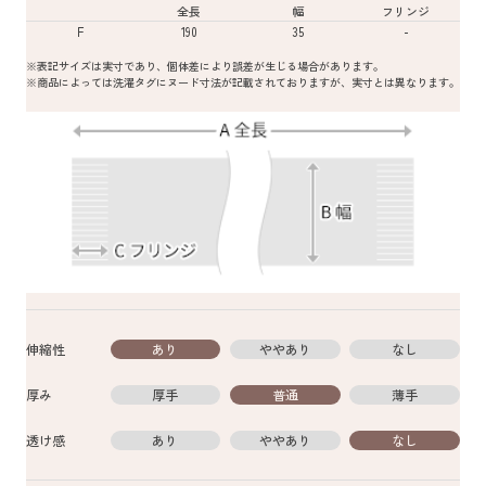
全長
幅
フリンジ
F
190
35
-
※表記サイズは実寸であり、個体差により誤差が生じる場合があります。
※商品によっては洗濯タグにヌード寸法が記載されておりますが、実寸とは異なります。
伸縮性
あり
ややあり
なし
厚み
厚手
普通
薄手
透け感
あり
ややあり
なし