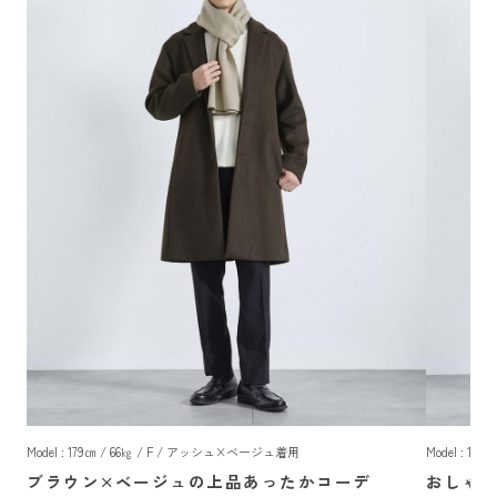
Model : 179㎝ / 66㎏ / F / アッシュ×ベージュ着用
Model : 1
ブラウン×ベージュの上品あったかコーデ
おしゃ