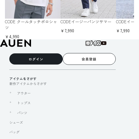
CODE クールタッチポロシャ
CODEイージーパンツサマー
CODEイー
ツ
￥7,990
￥7,990
￥4,990
ログイン
会員登録
アイテムをさがす
新作アイテムからさがす
アウター
トップス
パンツ
シューズ
バッグ