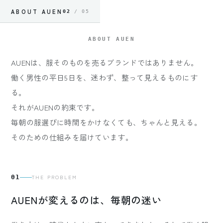
ABOUT AUEN
02
/ 05
ABOUT AUEN
A
U
E
N
は
、
服
そ
の
も
の
を
売
る
ブ
ラ
ン
ド
で
は
あ
り
ま
せ
ん
。
働
く
男
性
の
平
日
5
日
を
、
迷
わ
ず
、
整
っ
て
見
え
る
も
の
に
す
る
。
そ
れ
が
A
U
E
N
の
約
束
で
す
。
毎
朝
の
服
選
び
に
時
間
を
か
け
な
く
て
も
、
ち
ゃ
ん
と
見
え
る
。
そ
の
た
め
の
仕
組
み
を
届
け
て
い
ま
す
。
01
THE PROBLEM
AUENが変えるのは、毎朝の迷い