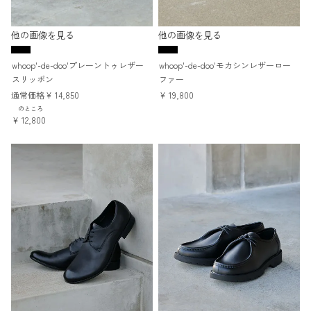
他の画像を見る
他の画像を見る
whoop'-de-doo'プレーントゥレザー
whoop'-de-doo'モカシンレザーロー
スリッポン
ファー
通常価格
¥
14,850
¥
19,800
のところ
¥
12,800