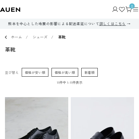
0
熊本を中心とした地震の影響による配送遅延について
詳しくはこちら
ホーム
シューズ
革靴
革靴
並び替え
価格が安い順
価格が高い順
新着順
11
件中
1
-
11
件表示