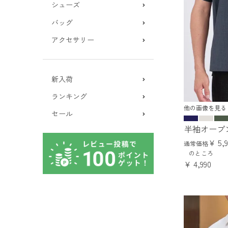
シューズ
バッグ
アクセサリー
新入荷
ランキング
他の画像を見る
セール
半袖オープ
¥
5,
通常価格
のところ
¥
4,990