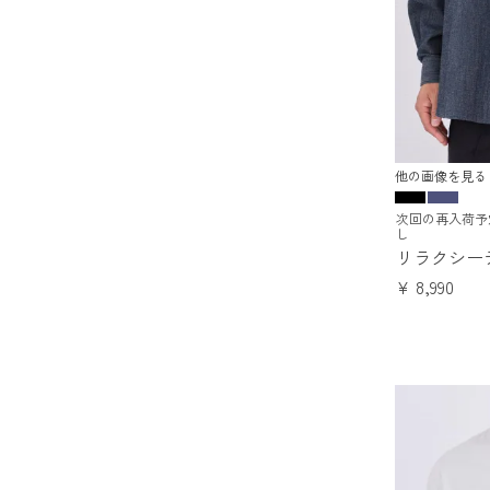
他の画像を見る
次回の再入荷予
し
リラクシー
¥
8,990