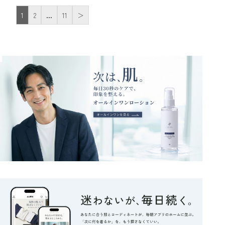
1
2
…
11
＞