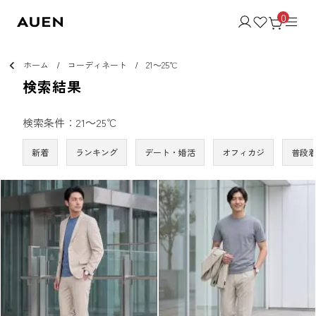
0
ホーム
コーディネート
21～25℃
検索結果
検索条件：21～25℃
新着
ランキング
デート・婚活
オフィカジ
普段