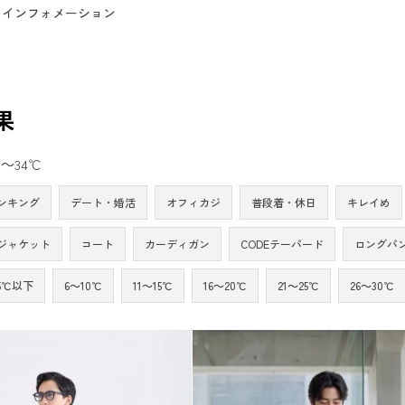
インフォメーション
果
～34℃
ンキング
デート・婚活
オフィカジ
普段着・休日
キレイめ
ジャケット
コート
カーディガン
CODEテーパード
ロングパ
5℃以下
6～10℃
11～15℃
16～20℃
21～25℃
26～30℃