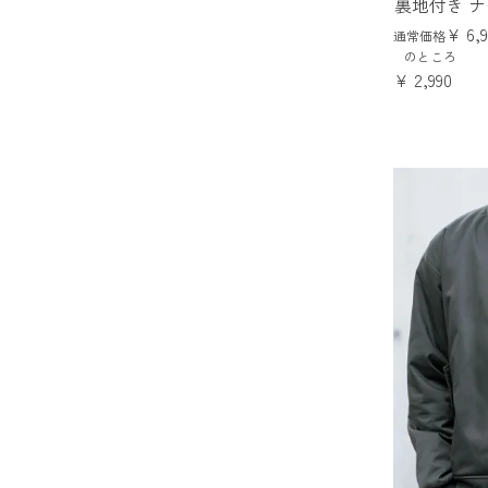
裏地付き 
¥
6,
通常価格
のところ
¥
2,990