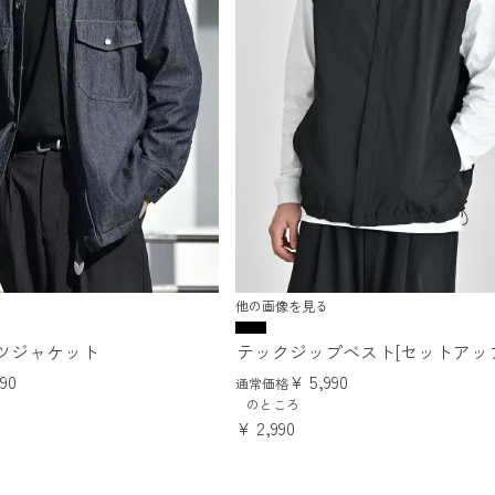
他の画像を見る
ツジャケット
テックジップベスト[セットアッ
990
¥
5,990
通常価格
のところ
¥
2,990