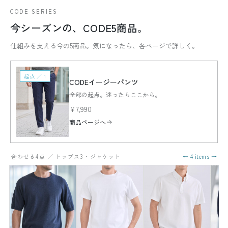
CODE SERIES
今シーズンの、CODE5商品。
仕組みを支える今の5商品。気になったら、各ページで詳しく。
起点 ／ 1
CODEイージーパンツ
全部の起点。迷ったらここから。
¥7,990
商品ページへ
合わせる4点 ／ トップス3・ジャケット
← 4 items →