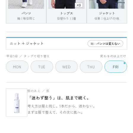
×3
パンツ
トップス
ジャケット
軸｜毎日同じ
日替わり｜3着
任意｜仕上げの1枚
ニット ＋ ジャケット
軸：
パンツは変えない
FRI
5 / 5
平日5日 ／ タップで切り替え
変わるのは上だけ
MON
TUE
WED
THU
FRI
服のあと ／ 肌
「迷わず整う」は、肌まで続く。
考え方は服と同じ。1本だから、迷わない。
まずは服で整えて、その次に肌へ。