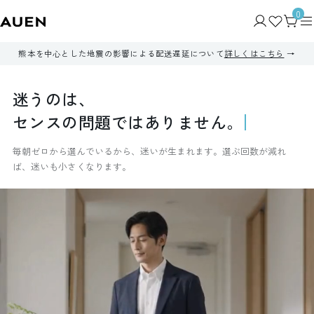
0
熊本を中心とした地震の影響による配送遅延について
詳しくはこちら
迷
う
の
は
、
セ
ン
ス
の
問
題
で
は
あ
り
ま
せ
ん
。
毎朝ゼロから選んでいるから、迷いが生まれます。選ぶ回数が減れ
ば、迷いも小さくなります。