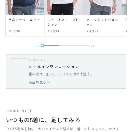
リネンサマーニット
ショートスリーブT
クールタッチポロシ
CO
シャツ
ャツ
¥5,990
¥3,990
¥4,990
¥12
01
05
+1アイテム
オールインワンローション
服の次は、肌へ。この1本で迷わず整う。
商品を見る
COORDINATE
いつもの5着に、足してみる
CODE5商品を軸に、他のアイテムと組めば、着こなしはもっと広がりま