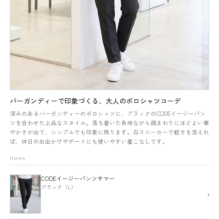
バーガンディーで印象づくる、大人のポロシャツコーデ
深みのあるバーガンディーのポロシャツに、ブラックのCODEイージーパン
ツを合わせた上品なスタイル。落ち着いた色味ながら顔まわりにほどよい華
やかさが出て、シンプルでも印象に残ります。白スニーカーで軽さを添えれ
ば、休日のお出かけやデートにも使いやすい着こなしです。
Items
CODEイージーパンツサマー
ブラック（L）
›