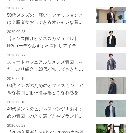
2026.06.23
50代メンズの「痛い」ファッションと
は？脱ダサおじできるオシャレな着こ
なしを解説
2026.06.23
【メンズ向けビジネスカジュアル】
NGコーデやおすすめ着回しアイテム
と季節別コーデ
2026.06.22
スマートカジュアルなメンズ着回しを
たっぷり紹介！20代が知っておきたい
ファッションのポイントは？
2026.06.19
60代メンズのためのオフィスカジュア
ルな着回し術〜清潔感とこなれ感を両
立する上品なスタイリング
2026.06.18
40代メンズのビジネスパンツ！おすす
めの着回しのきく選び方やブランドを
徹底解説
2026.05.28
【2026年最新】30代メンズの魅力を引