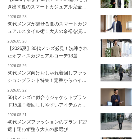
き出す夏のスマートカジュアル完全ガ
イド
2026.05.28
60代メンズが魅せる夏のスマートカジ
ュアルスタイル術！大人の余裕を演出
しつつ涼しげに決める
2026.05.28
【2026夏】30代メンズ必見！洗練され
たオフィスカジュアルコーデ13選
2026.05.26
50代メンズ向けおしゃれ着回しファッ
ションブランド特集！定番からハイブ
ランドまで
2026.05.22
50代メンズに似合うジャケットブラン
ド15選！着回ししやすいアイテムと着
こなし例も紹介
2026.05.21
40代メンズファッションのブランド27
選｜迷わず整う大人の服選び