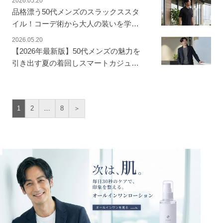
2026.05.20
品格漂う50代メンズのスラックススタ
イル！コーデ術から大人の装いを学ぶ
【平日5日着回し付き】
2026.05.20
【2026年最新版】50代メンズの魅力を
引き出す夏の着回しスマートカジュア
ルコーデ！
1
2
…
8
＞