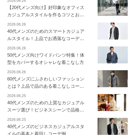
2026.06.26
【20代メンズ向け】好印象なオフィス
カジュアルスタイルを作るコツとおす
すめアイテム＆コーデ例
2026.06.26
40代メンズのためのスマートカジュア
ルスタイル！上品でお洒落なコーディ
ネート着回し術
2026.06.26
50代メンズ向けワイドパンツ特集！体
型をカバーするオシャレな着こなし方
2026.06.26
60代メンズにふさわしいファッション
とは？上品で品のある着こなしコーデ
集
2026.06.25
40代メンズのための上質なカジュアル
スーツ選び！ビジネスシーンで品格と
こなれ感を演出
2026.06.25
40代メンズのビジネスカジュアルスタ
イルの基本と着回しコーデ例