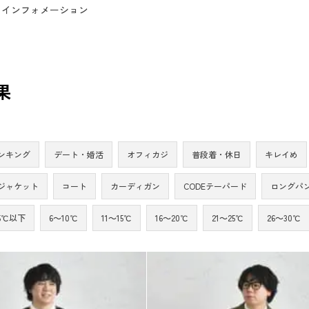
インフォメーション
果
ンキング
デート・婚活
オフィカジ
普段着・休日
キレイめ
ジャケット
コート
カーディガン
CODEテーパード
ロングパ
5℃以下
6～10℃
11～15℃
16～20℃
21～25℃
26～30℃