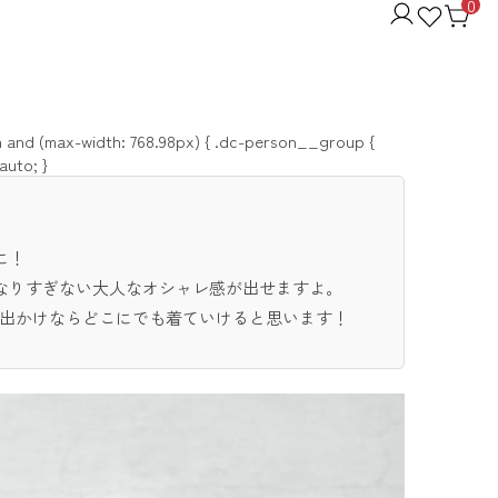
0
en and (max-width: 768.98px) { .dc-person__group {
auto; }
に！
なりすぎない大人なオシャレ感が出せますよ。
お出かけならどこにでも着ていけると思います！