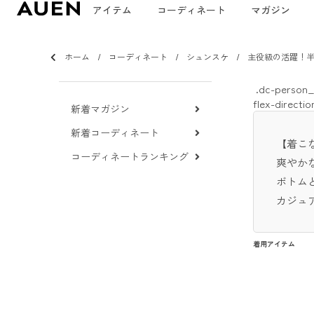
アイテム
コーディネート
マガジン
ホーム
コーディネート
シュンスケ
主役級の活躍！
.dc-person__
flex-directio
新着マガジン
新着コーディネート
【着こ
コーディネートランキング
爽やか
ボトム
カジュ
着用アイテム