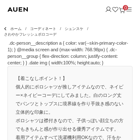
0
ホーム
コーディネート
シュンスケ
さわやかフレッシュポロコーデ
.dc-person__description a { color: var(--skin-primary-color-
1); } @media screen and (max-width: 768.98px) { .dc-
person__group { flex-direction: column; justify-content:
center; } }
.date img { width:100%; height:auto; }
【着こなしポイント！】
個人的にポロシャツが推しアイテムなので、ネイビ
ー×ネイビーコーデにしてみました。白のロング丈
でパンツとトップスに境界線を作り手抜き感のない
立体的な印象に。
ポロシャツは襟付きなので、子供っぽい顔立ちの方
でもきちんと感が作り出せる優秀アイテムです。
着用アイテムすべて洗濯機利用OKなので、汗をか