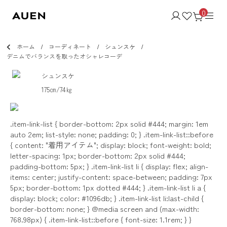
0
ホーム
コーディネート
シュンスケ
デニムでバランスを取ったオシャレコーデ
シュンスケ
175㎝/74㎏
.item-link-list { border-bottom: 2px solid #444; margin: 1em
auto 2em; list-style: none; padding: 0; } .item-link-list::before
{ content: "着用アイテム"; display: block; font-weight: bold;
letter-spacing: 1px; border-bottom: 2px solid #444;
padding-bottom: 5px; } .item-link-list li { display: flex; align-
items: center; justify-content: space-between; padding: 7px
5px; border-bottom: 1px dotted #444; } .item-link-list li a {
display: block; color: #1096db; } .item-link-list li:last-child {
border-bottom: none; } @media screen and (max-width:
768.98px) { .item-link-list::before { font-size: 1.1rem; } }