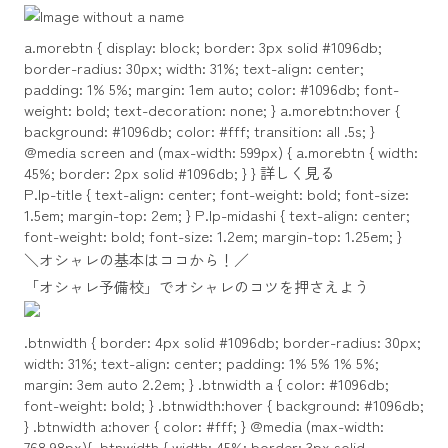
a.morebtn { display: block; border: 3px solid #1096db;
border-radius: 30px; width: 31%; text-align: center;
padding: 1% 5%; margin: 1em auto; color: #1096db; font-
weight: bold; text-decoration: none; } a.morebtn:hover {
background: #1096db; color: #fff; transition: all .5s; }
@media screen and (max-width: 599px) { a.morebtn { width:
45%; border: 2px solid #1096db; } }
詳しく見る
P.lp-title { text-align: center; font-weight: bold; font-size:
1.5em; margin-top: 2em; } P.lp-midashi { text-align: center;
font-weight: bold; font-size: 1.2em; margin-top: 1.25em; }
＼オシャレの基本はココから！／
「オシャレ予備校」でオシャレのコツを押さえよう
.btnwidth { border: 4px solid #1096db; border-radius: 30px;
width: 31%; text-align: center; padding: 1% 5% 1% 5%;
margin: 3em auto 2.2em; } .btnwidth a { color: #1096db;
font-weight: bold; } .btnwidth:hover { background: #1096db;
} .btnwidth a:hover { color: #fff; } @media (max-width:
768.98px){ .btnwidth { width: 45%; border: 3px solid