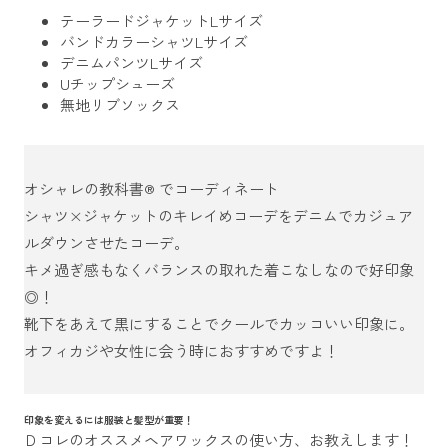
テーラードジャケット
Lサイズ
バンドカラーシャツ
Lサイズ
デニムパンツ
Lサイズ
Uチップシューズ
無地リブソックス
オシャレの教科書®
でコーディネート
シャツ×ジャケットのキレイめコーデをデニムでカジュア
ルダウンさせたコーデ。
キメ過ぎ感もなくバランスの取れた着こなしなので好印象
◎！
靴下をあえて黒にすることでクールでカッコいい印象に。
オフィカジや女性に会う時におすすめですよ！
印象を変えるには服装と髪型が重要！
Ｄコレのオススメヘアワックスの使い方、お教えします！