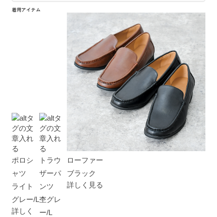
着用アイテム
ポロシ
トラウ
ローファー
ャツ
ザーパ
ブラック
詳しく見る
ライト
ンツ
グレー/L
杢グレ
詳しく
ー/L