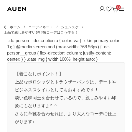
0
ホーム
コーディネート
シュンスケ
上品で親しみやすい好印象コーデはこう作る！
.dc-person__description a { color: var(--skin-primary-color-
1); } @media screen and (max-width: 768.98px) { .dc-
person__group { flex-direction: column; justify-content:
center; } }
.date img { width:100%; height:auto; }
【着こなしポイント！】
上品なポロシャツとトラウザーパンツは、デートや
ビジネススタイルとしてもおすすめです！
淡い色味同士を合わせているので、親しみやすい印
象にもなりますよ^_^
さらに革靴を合わせれば、より大人なコーデに仕上
がります♪