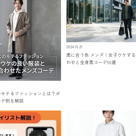
2024.10.21
黒に合う色 メンズ｜女子ウケす
わせと全身黒コーデ55選
のモテるファッションとは？ポ
ーデ例を解説