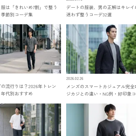
ト服は「きれいめ7割」で整う
デートの服装、男の正解はキレイ
・季節別コーデ集
迷わず整うコーデ32選
2026.02.26
の流行りは？2026年トレン
メンズのスマートカジュアル完全
・年代別おすすめ
ジカジとの違い・NG例・好印象