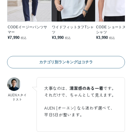
CODEイージーパンツサ
ワイドフィットタフTシャ
CODE ショートスリ
マー
ツ
シャツ
¥7,990
¥3,990
¥3,990
税込
税込
税込
カテゴリ別ランキングはコチラ
大事なのは、
清潔感のある一着
です。
それだけで、ちゃんとして見えます。
AUENスタイ
リスト
AUEN [オーエン] なら迷わず選べて、
平日5日が整います。