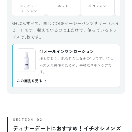
ジャケット
ニット
ポロシャツ
ジャ
＋Tシャツ
＋ポロ
5日ぶんすべて、同じ CODEイージーパンツサマー（ネイ
ビー）です。替えているのは上だけで、使っているトッ
プスは3枚です。
オールインワンローション
06
服と同じく、肌も身だしなみの1つです。忙し
い大人の男性のための、手軽なスキンケアで
す。
この商品を見る
ディナーデートにおすすめ！イチオシメンズ