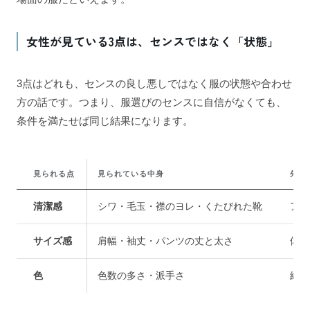
女性が見ている3点は、センスではなく「状態」
3点はどれも、センスの良し悪しではなく服の状態や合わせ
方の話です。つまり、服選びのセンスに自信がなくても、
条件を満たせば同じ結果になります。
見られる点
見られている中身
外さ
清潔感
シワ・毛玉・襟のヨレ・くたびれた靴
アイ
サイズ感
肩幅・袖丈・パンツの丈と太さ
体に
色
色数の多さ・派手さ
紺・