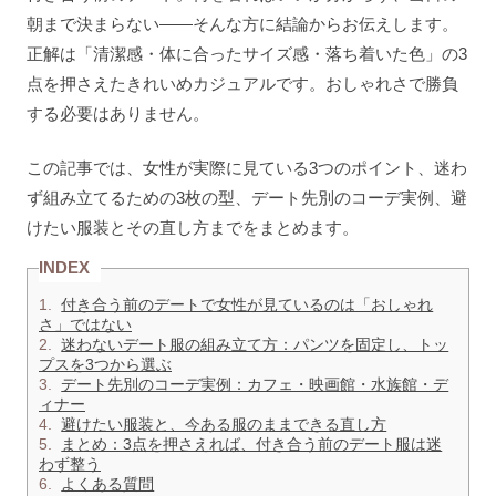
朝まで決まらない——そんな方に結論からお伝えします。
正解は「清潔感・体に合ったサイズ感・落ち着いた色」の3
点を押さえたきれいめカジュアルです。おしゃれさで勝負
する必要はありません。
この記事では、女性が実際に見ている3つのポイント、迷わ
ず組み立てるための3枚の型、デート先別のコーデ実例、避
けたい服装とその直し方までをまとめます。
INDEX
1.
付き合う前のデートで女性が見ているのは「おしゃれ
さ」ではない
2.
迷わないデート服の組み立て方：パンツを固定し、トッ
プスを3つから選ぶ
3.
デート先別のコーデ実例：カフェ・映画館・水族館・デ
ィナー
4.
避けたい服装と、今ある服のままできる直し方
5.
まとめ：3点を押さえれば、付き合う前のデート服は迷
わず整う
6.
よくある質問