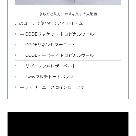
きちんと見えに余裕を足す大人配色
このコーデで使われているアイテム：
—
CODEジャケット トロピカルウール
—
CODEリネンサマーニット
—
CODEテーパード トロピカルウール
—
リバーシブルレザーベルト
—
2wayマルチトートバッグ
—
デイリーユースコインローファー