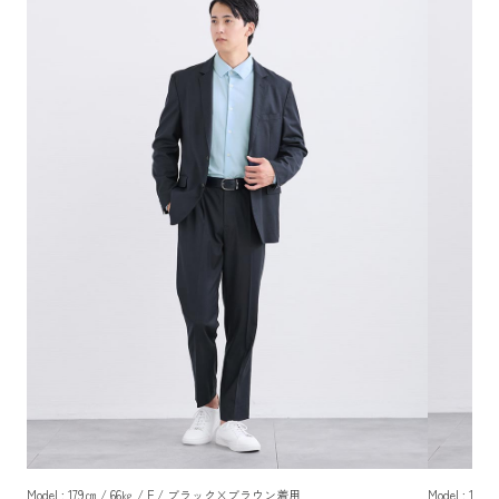
Model : 179㎝ / 66㎏ / F / ブラック×ブラウン着用
Model : 1