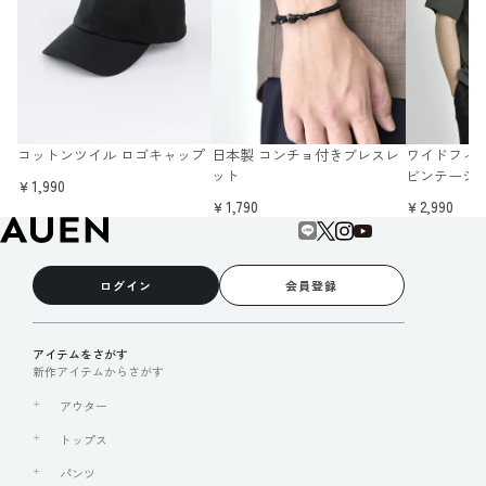
コットンツイル ロゴキャップ
日本製 コンチョ付きブレスレ
ワイドフィ
ット
ビンテージ
￥1,990
￥1,790
￥2,990
ログイン
会員登録
アイテムをさがす
新作アイテムからさがす
アウター
トップス
パンツ