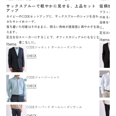
サックスブルーで軽やかに見せる、上品セット
信頼感
アップ
ブラックの
ネイビーのCODEセットアップに、サックスブルーのシャツを合わ
のあるオフ
せたキレイめコーデ。
全体をモノ
落ち着いた印象はそのままに、明るい色味が清潔感と爽やかさを添
に。
えます。
足元はロー
足元を白スニーカーにすることで、オフィスカジュアルにもなじむ
イルです。
軽やかな着こなしに。
CODEジャケット オールシーズンウール
CHECK
CODEジャージーシャツ
CHECK
CODEテーパード オールシーズンウール
CHECK