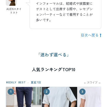
インフォーマルは、結婚式や披露宴に
ゲストとして出席する際や、レセプシ
AUENスタイ
リスト
ョンパーティーなどで着用することが
多いです。
目次へ戻る
「迷わず選べる」
人気ランキングTOP10
WEEKLY BEST · 直近7日
← スワイプ →
1
2
3