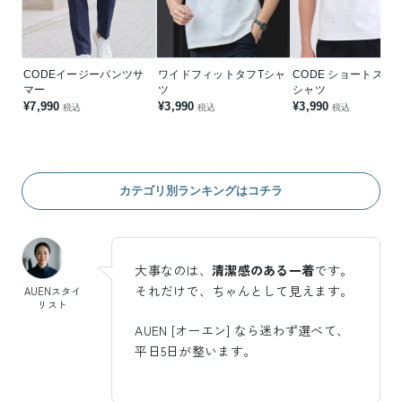
CODEイージーパンツサ
ワイドフィットタフTシャ
CODE ショートスリ
マー
ツ
シャツ
¥7,990
¥3,990
¥3,990
税込
税込
税込
カテゴリ別ランキングはコチラ
大事なのは、
清潔感のある一着
です。
それだけで、ちゃんとして見えます。
AUENスタイ
リスト
AUEN [オーエン] なら迷わず選べて、
平日5日が整います。