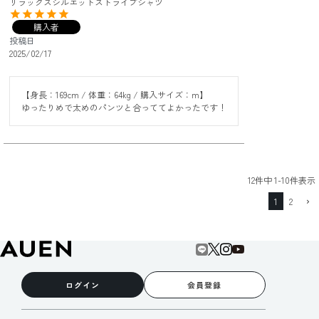
リラックスシルエットストライプシャツ
購入者
投稿日
2025/02/17
【身長：169cm / 体重：64kg / 購入サイズ：m】

ゆったりめで太めのパンツと合っててよかったです！
12
件中
1
-
10
件表示
1
2
ログイン
会員登録