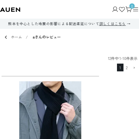
0
熊本を中心とした地震の影響による配送遅延について
詳しくはこちら
ホーム
aさんのレビュー
12
件中
1
-
10
件表示
1
2