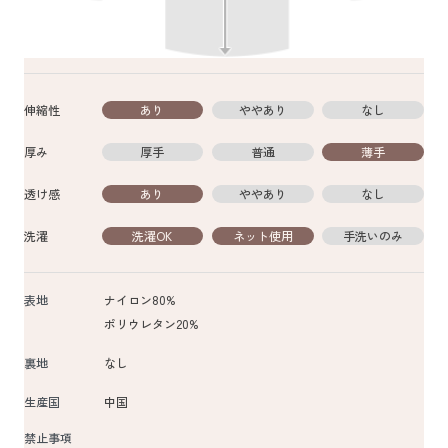
伸縮性
あり
ややあり
なし
厚み
厚手
普通
薄手
透け感
あり
ややあり
なし
洗濯
洗濯OK
ネット使用
手洗いのみ
表地
ナイロン80%
ポリウレタン20%
裏地
なし
生産国
中国
禁止事項