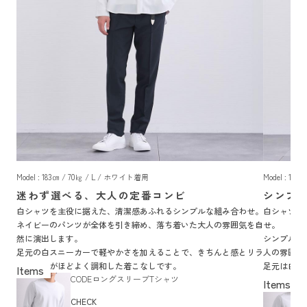
Model : 183㎝ / 70㎏ / L / ホワイト着用
Model : 18
迷わず選べる、大人の定番コンビ
シンプ
白シャツを主役に据えた、清潔感あふれるシンプルな組み合わせ。
白シャツと
ネイビーのパンツが全体を引き締め、落ち着いた大人の雰囲気を自
せ。
然に演出します。
シンプルな
足元の白スニーカーで軽やかさを加えることで、きちんと感とリラ
人の雰囲気
ックス感がほどよく調和した着こなしです。
足元は白ス
CODEロングスリーブTシャツ
仕上げまし
CHECK