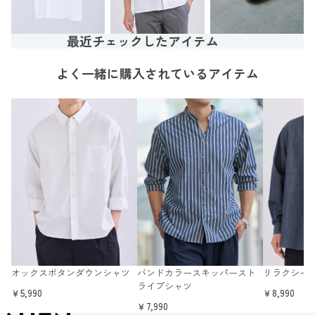
最近チェックしたアイテム
よく一緒に購入されているアイテム
オックスボタンダウンシャツ
バンドカラースキッパースト
リラクシー
ライプシャツ
￥5,990
￥8,990
￥7,990