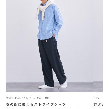
Model : 182㎝ / 70㎏ / L / ブルー着用
Model : 18
春の街に映えるストライプシャツ
軽さと