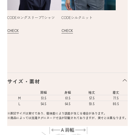
CODEロングスリーブTシャツ
CODEシルクニット
CHECK
CHECK
サイズ・素材
肩幅
身幅
袖丈
着丈
M
51.5
61.5
57.5
77.5
L
54.5
64.5
59.5
80.5
※表記サイズは実寸であり、個体差により誤差が生じる場合があります。
※商品によっては洗濯タグにヌード寸法が記載されておりますが、実寸とは異なります。