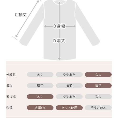
伸縮性
あり
ややあり
なし
厚み
厚手
普通
薄手
透け感
あり
ややあり
なし
洗濯
洗濯OK
ネット使用
手洗いのみ