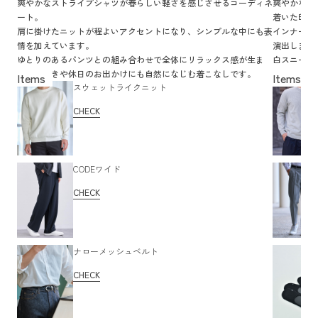
爽やかなストライプシャツが春らしい軽さを感じさせるコーディネ
爽やかなブ
ート。
着いた印象
肩に掛けたニットが程よいアクセントになり、シンプルな中にも表
インナーの
情を加えています。
演出します
ゆとりのあるパンツとの組み合わせで全体にリラックス感が生ま
白スニーカ
れ、街歩きや休日のお出かけにも自然になじむ着こなしです。
の休日にぴ
スウェットライクニット
CHECK
CODEワイド
CHECK
ナローメッシュベルト
CHECK