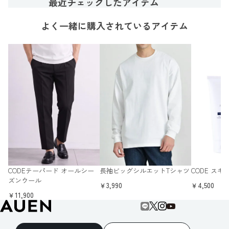
最近チェックしたアイテム
よく一緒に購入されているアイテム
CODEテーパード オールシー
長袖ビッグシルエットTシャツ
CODE ス
ズンウール
￥3,990
￥4,500
￥11,900