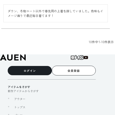
ダウン、冬物コート以外で春先用の上着を探していました。色味もイ
メージ通りで最近毎日着てます！
10
件中
1
-
10
件表示
ログイン
会員登録
アイテムをさがす
新作アイテムからさがす
アウター
トップス
パンツ