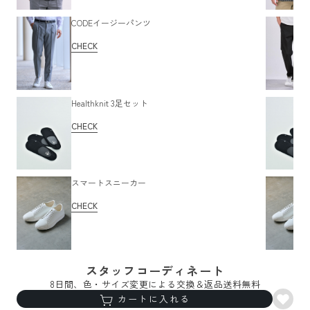
CODEイージーパンツ
CHECK
Healthknit 3足セット
CHECK
スマートスニーカー
CHECK
スタッフコーディネート
8日間、色・サイズ変更による交換＆返品送料無料
カートに入れる