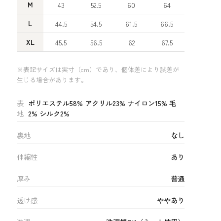
M
43
52.5
60
64
L
44.5
54.5
61.5
66.5
XL
45.5
56.5
62
67.5
※表記サイズは実寸（cm）であり、個体差により誤差が
生じる場合があります。
表
ポリエステル58% アクリル23% ナイロン15% 毛
地
2% シルク2%
裏地
なし
伸縮性
あり
厚み
普通
透け感
ややあり