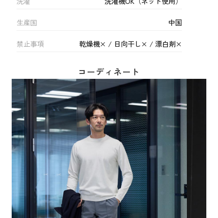
洗濯
洗濯機OK（ネット使用）
生産国
中国
禁止事項
乾燥機× / 日向干し× / 漂白剤×
コーディネート