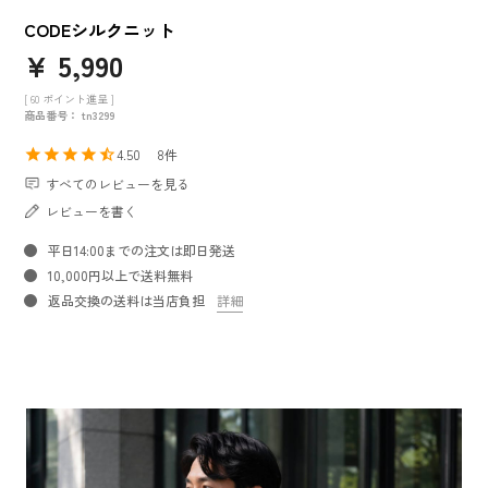
CODEシルクニット
¥
5,990
[
60
ポイント進呈 ]
商品番号
tn3299
4.50
8
すべてのレビューを見る
レビューを書く
平日14:00までの注文は即日発送
10,000円以上で送料無料
返品交換の送料は当店負担
詳細