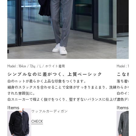
Model : 184㎝ / 72㎏ / L / ホワイト着用
Model : 18
シンプルなのに差がつく、上質ベーシック
こなれ
白のニットが柔らかく上品な印象をつくります。
落ち着いた
細身のスラックスを合わせることで全体がすっきりまとまり、洗練
わらかな表
された雰囲気に。
白のインナ
白スニーカーで程よく抜けをつくり、堅すぎないバランスに仕上げ
濃色デニム
ました。
い仕上がり
ワッフルカーディガン
CHECK