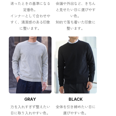
迷ったときの基準になる
会議や外出など、きちん
定番色。
と見せたい日に選びやす
インナーとして合わせや
い色。
すく、清潔感のある印象
知的で落ち着いた印象に
に整います。
整います。
GRAY
BLACK
力を入れすぎず整えたい
全体を引き締めたい日に
日に取り入れやすい色。
選びやすい色。