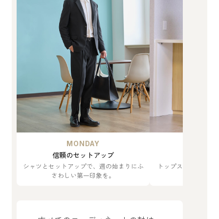
MONDAY
TUES
信頼のセットアップ
軽やかな
シャツとセットアップで、週の始まりにふ
トップスをTシャツ
さわしい第一印象を。
がやわらか