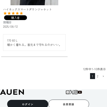
ハイネックスマートダウンジャケット
購入者
投稿日
2025/08/12
170 60 L

暖かく着れる。首元まで守れるのがいい。
12
件中
1
-
10
件表示
1
2
ログイン
会員登録