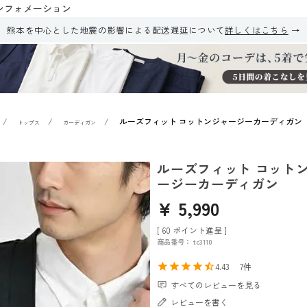
ンフォメーション
熊本を中心とした地震の影響による配送遅延について
詳しくはこちら
ルーズフィット コットンジャージーカーディガン
トップス
カーディガン
ルーズフィット コット
ージーカーディガン
¥
5,990
[
60
ポイント進呈 ]
商品番号
tc3110
4.43
7
すべてのレビューを見る
レビューを書く