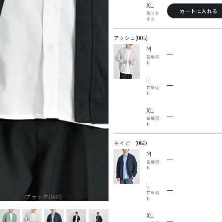
XL
カートに入れる
残りわ
ずか
アッシュ(005)
M
—
在庫切
れ
L
—
在庫切
れ
XL
—
在庫切
れ
ネイビー(086)
M
—
在庫切
れ
L
—
在庫切
ブラック(002)
れ
XL
—