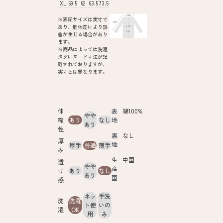
XL
59.5
62
63.5
73.5
※表記サイズは実寸で
あり、個体差により誤
差が生じる場合があり
ます。
※商品によっては洗濯
タグにヌード寸法が記
載されておりますが、
実寸とは異なります。
伸
表
綿100%
やや
縮
あり
なし
地
あり
性
裏
なし
厚
地
厚手
普通
薄手
み
生
中国
透
やや
産
け
あり
なし
あり
国
感
ネッ
手洗
洗
洗濯
ト使
いの
濯
OK
用
み