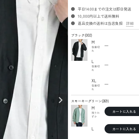
平日14:00までの注文は即日発送
10,000円以上で送料無料
返品交換の送料は当店負担
詳細
ブラック(002)
M
—
在庫切
れ
L
—
在庫切
れ
XL
—
在庫切
れ
スモーキーグリーン(269)
M
カートに入れる
残りわ
ずか
L
カートに入れる