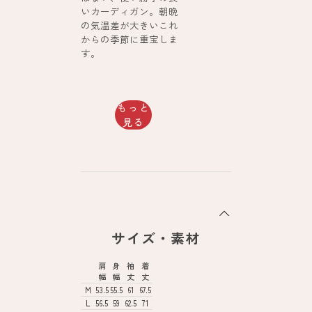
いカーディガン。朝晩
の気温差が大きいこれ
からの季節に重宝しま
す。
もっと
見る
サイズ・素材
肩
身
袖
着
幅
幅
丈
丈
M
53.5
55.5
61
67.5
L
56.5
59
62.5
71