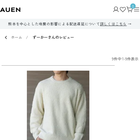
0
熊本を中心とした地震の影響による配送遅延について
詳しくはこちら
ホーム
ずーかーさんのレビュー
9
件中
1
-
9
件表示