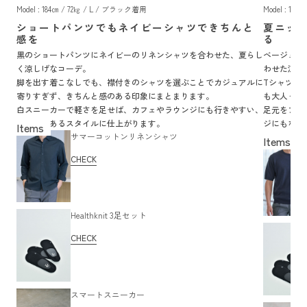
Model : 184㎝ / 72㎏ / L / ブラック着用
Model : 18
ショートパンツでもネイビーシャツできちんと
夏ニッ
感を
る
黒のショートパンツにネイビーのリネンシャツを合わせた、夏らし
ベージュの
く涼しげなコーデ。
わせた涼し
脚を出す着こなしでも、襟付きのシャツを選ぶことでカジュアルに
Tシャツよ
寄りすぎず、きちんと感のある印象にまとまります。
も大人っぽ
白スニーカーで軽さを足せば、カフェやラウンジにも行きやすい、
足元をブラ
清潔感のあるスタイルに仕上がります。
ジにもなじ
サマーコットンリネンシャツ
す。
CHECK
Healthknit 3足セット
CHECK
スマートスニーカー