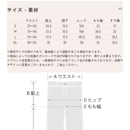
サイズ・素材
ウエスト
股上
股下
ヒップ
もも幅
すそ幅
S
72～83
30.5
13.5
100
33
31
M
75～86
31.5
15.5
104
34.5
32
L
79～90
31.5
17.5
107.5
35.5
32.5
XL
82～93
32
20
112
36
32.5
※表記サイズは実寸であり、個体差により誤差が生じる場合があります。
※商品によっては洗濯タグにヌード寸法が記載されておりますが、実寸とは異なります。
※ブランド名変更のため、一部商品タグには旧ブランド名が記載されております。品質や
デザインに変更はございませんので、ご安心ください。