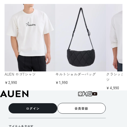
AUEN ロゴTシャツ
キルトショルダーバッグ
クラシック
ツ
￥2,990
￥1,990
￥4,990
ログイン
会員登録
アイテムをさがす