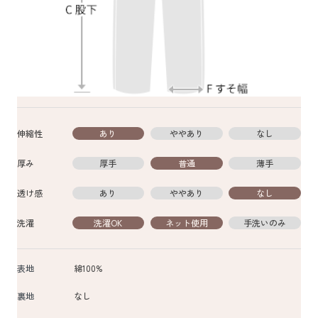
伸縮性
あり
ややあり
なし
厚み
厚手
普通
薄手
透け感
あり
ややあり
なし
洗濯
洗濯OK
ネット使用
手洗いのみ
表地
綿100%
裏地
なし