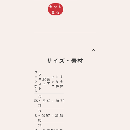
もっと
見る
サイズ・素材
タ
ウ
ッ
ヒ
も
す
エ
股
股
ク
ッ
も
そ
ス
上
下
な
プ
幅
幅
ト
し
70
XS
～
26
66
-
30
17.5
76
74
S
～
26.5
67
-
30.5
18
80
78