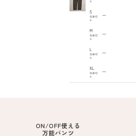
れ
S
—
在庫切
れ
M
—
在庫切
れ
L
—
在庫切
れ
XL
—
在庫切
れ
ON/OFF使える
万能パンツ