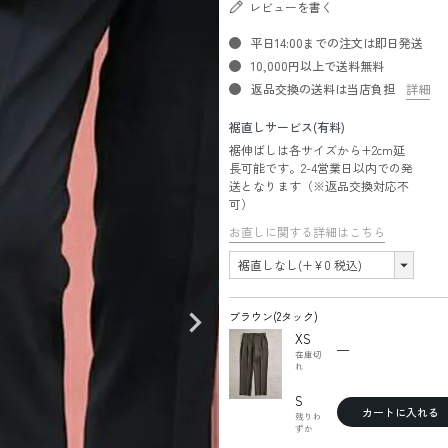
レビューを書く
平日14:00までの注文は即日発送
10,000円以上で送料無料
返品交換の送料は当店負担
詳細
裾直しサービス(有料)
裾伸ばしは各サイズから+2cm延
長可能です。2-4営業日以内での発
送となります（※返品交換対応不
可）
お直しに関する詳細はこちら
ブラウン(2タック)
XS
—
在庫切
れ
S
カートに入れる
残りわ
ずか