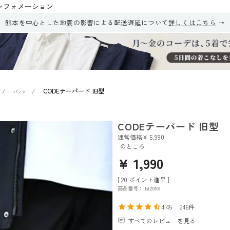
ンフォメーション
熊本を中心とした地震の影響による配送遅延について
詳しくはこちら
CODEテーパード 旧型
パンツ
CODEテーパード 旧型
通常価格
¥
5,990
のところ
¥
1,990
[
20
ポイント進呈 ]
商品番号
bl2058
4.45
246
すべてのレビューを見る