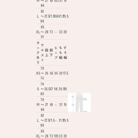
M
～
27
69
103
31
19
84
82
L
～
27.5
71.5
104
31.5
19.5
88
85
XL
～
28
73
-
33
20
91
タ
ウ
ッ
ヒ
も
す
エ
股
股
ク
ッ
も
そ
ス
上
下
あ
プ
幅
幅
ト
り
70
XS
～
26
66
96
30
17.5
76
74
S
～
26.5
67
98
30.5
18
80
78
M
～
27
69
-
31
19
84
82
L
～
27.5
71.5
-
31.5
19.5
88
85
XL
～
28
73
109
33
20