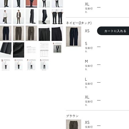
XL
—
在庫切
れ
ネイビー(2タック)
XS
カートに入れる
S
—
在庫切
れ
M
—
在庫切
れ
L
—
在庫切
れ
XL
—
在庫切
れ
ブラウン
XS
—
在庫切