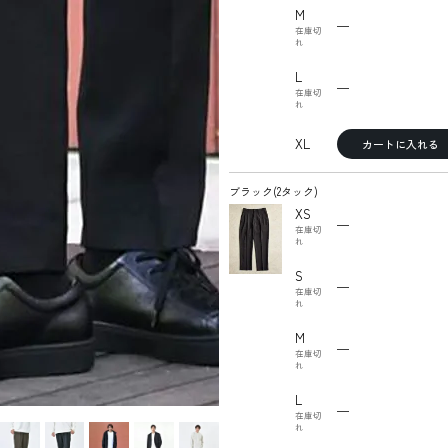
M
—
在庫切
れ
L
—
在庫切
れ
XL
カートに入れる
ブラック(2タック)
XS
—
在庫切
れ
S
—
在庫切
れ
M
—
在庫切
れ
L
—
在庫切
れ