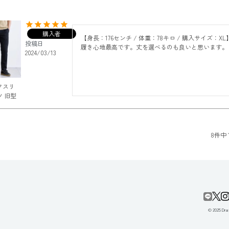
購入者
【身長：176センチ / 体重：78キロ / 購入サイズ：XL
投稿日
履き心地最高です。丈を選べるのも良いと思います。
2024/03/13
クスリ
 旧型
8
件中
© 2025 Draf