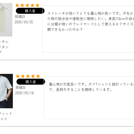
購入者
ストレッチが効いてとても着心地が良いです。汗をか
投稿日
た時の吸水性や速乾性に期待したい。身長176cmの自
2025/06/25
には裾が短いのでレイヤードとして使えるか？サイズ
開できなかったのか？
ッチレ
ドタン
プ
購入者
着心地が大変良いです。タフTシャツと銘打っている
投稿日
で、長持ちすることを期待しています。
2025/05/18
フィット
シャツ