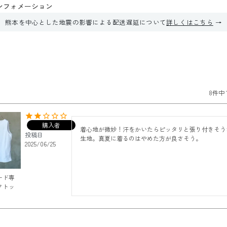
ンフォメーション
熊本を中心とした地震の影響による配送遅延について
詳しくはこちら
8
件中
購入者
着心地が微妙！汗をかいたらピッタリと張り付きそう
投稿日
生地。真夏に着るのはやめた方が良さそう。
2025/06/25
ード専
クトッ