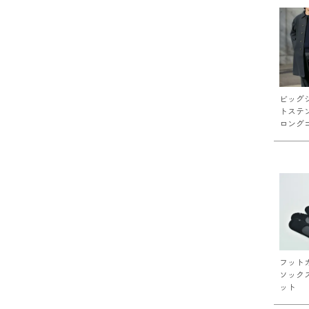
ビッグ
トステ
ロング
フット
ソック
ット