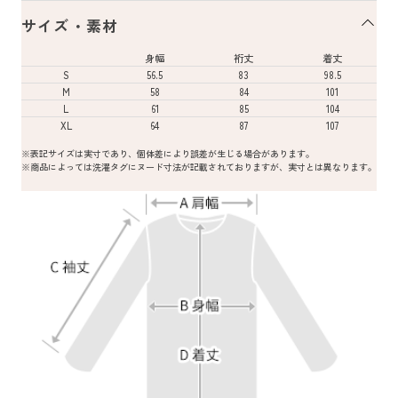
サイズ・素材
身幅
裄丈
着丈
S
56.5
83
98.5
M
58
84
101
L
61
85
104
XL
64
87
107
※表記サイズは実寸であり、個体差により誤差が生じる場合があります。
※商品によっては洗濯タグにヌード寸法が記載されておりますが、実寸とは異なります。