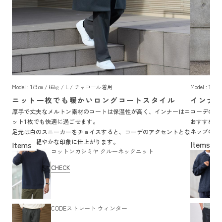
Model : 179㎝ / 66㎏ / L / チャコール着用
Model : 17
ニット一枚でも暖かいロングコートスタイル
インナ
厚手で丈夫なメルトン素材のコートは保温性が高く、インナーはニ
コーデのマ
ット
枚でも快適に過ごせます。
おすすめ。
1
ネップのデ
足元は白のスニーカーをチョイスすると、コーデのアクセントとな
トもこなれ
り全体が軽やかな印象に仕上がります。
コットンカシミヤ クルーネックニット
CHECK
CODEストレート ウィンター