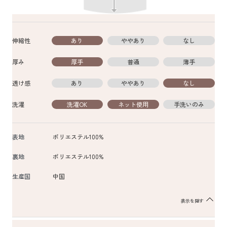
伸縮性
あり
ややあり
なし
厚み
厚手
普通
薄手
透け感
あり
ややあり
なし
洗濯
洗濯OK
ネット使用
手洗いのみ
表地
ポリエステル100%
裏地
ポリエステル100%
生産国
中国
表示を隠す