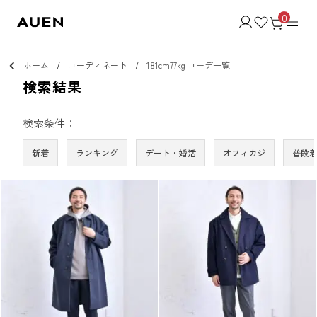
0
ホーム
コーディネート
181cm77kg コーデ一覧
検索結果
検索条件：
新着
ランキング
デート・婚活
オフィカジ
普段