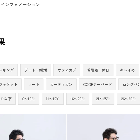
インフォメーション
果
ンキング
デート・婚活
オフィカジ
普段着・休日
キレイめ
ジャケット
コート
カーディガン
CODEテーパード
ロングパ
5℃以下
6～10℃
11～15℃
16～20℃
21～25℃
26～30℃