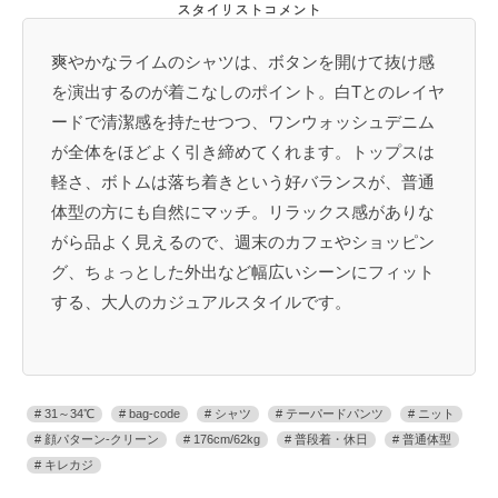
スタイリストコメント
爽やかなライムのシャツは、ボタンを開けて抜け感
を演出するのが着こなしのポイント。白Tとのレイヤ
ードで清潔感を持たせつつ、ワンウォッシュデニム
が全体をほどよく引き締めてくれます。トップスは
軽さ、ボトムは落ち着きという好バランスが、普通
体型の方にも自然にマッチ。リラックス感がありな
がら品よく見えるので、週末のカフェやショッピン
グ、ちょっとした外出など幅広いシーンにフィット
する、大人のカジュアルスタイルです。
31～34℃
bag-code
シャツ
テーパードパンツ
ニット
顔パターン-クリーン
176cm/62kg
普段着・休日
普通体型
キレカジ