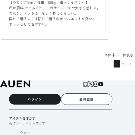
【身長：174cm / 体重：80kg / 購入サイズ：XL】

私は肩幅52cmあるが、このサイズでやや大きく感じる。

でもシルエットは丁度よく見えるらしい。

開けて着るよりは閉じて着るのがシルエットが良い。

サラッとして着やすい。
15
件中
1
-
10
件表示
1
2
ログイン
会員登録
アイテムをさがす
新作アイテムからさがす
アウター