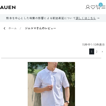
0
熊本を中心とした地震の影響による配送遅延について
詳しくはこちら
ホーム
ジムコマさんのレビュー
15
件中
1
-
10
件表示
1
2