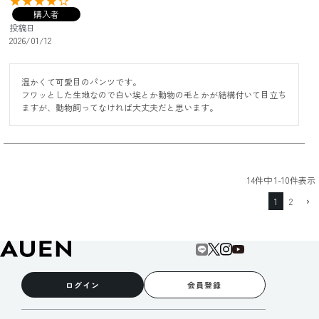
購入者
投稿日
2026/01/12
温かくて可愛目のパンツです。

フワッとした生地なので白い埃とか動物の毛とかが結構付いて目立ち
ますが、動物飼ってなければ大丈夫だと思います。
14
件中
1
-
10
件表示
1
2
ログイン
会員登録