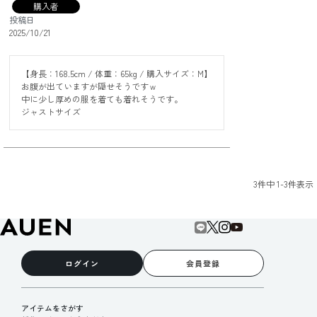
購入者
投稿日
2025/10/21
【身長：168.5cm / 体重：65kg / 購入サイズ：M】

お腹が出ていますが隠せそうですｗ

中に少し厚めの服を着ても着れそうです。

3
件中
1
-
3
件表示
ログイン
会員登録
アイテムをさがす