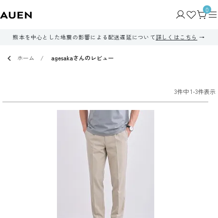
0
熊本を中心とした地震の影響による配送遅延について
詳しくはこちら
ホーム
agesakaさんのレビュー
3
件中
1
-
3
件表示