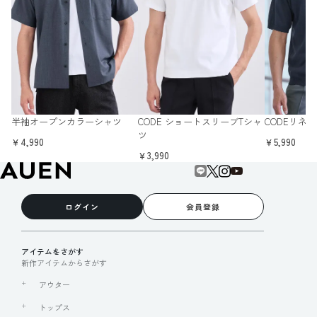
半袖オープンカラーシャツ
CODE ショートスリーブTシャ
CODEリネ
ツ
￥4,990
￥5,990
￥3,990
ログイン
会員登録
アイテムをさがす
新作アイテムからさがす
アウター
トップス