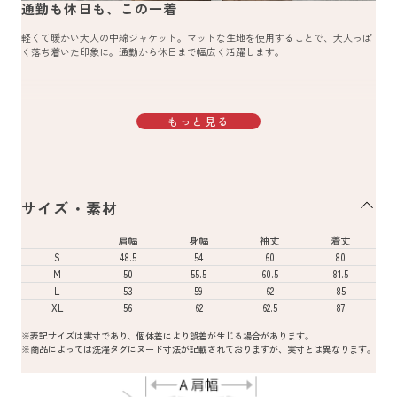
通勤も休日も、この一着
軽くて暖かい大人の中綿ジャケット。マットな生地を使用することで、大人っぽ
く落ち着いた印象に。通勤から休日まで幅広く活躍します。
もっと見る
サイズ・素材
肩幅
身幅
袖丈
着丈
S
48.5
54
60
80
M
50
55.5
60.5
81.5
L
53
59
62
85
XL
56
62
62.5
87
※表記サイズは実寸であり、個体差により誤差が生じる場合があります。
※商品によっては洗濯タグにヌード寸法が記載されておりますが、実寸とは異なります。