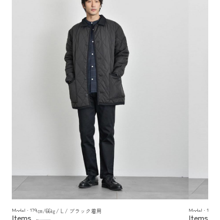
Model : 179㎝/66㎏/ L / ブラック着用
Model : 1