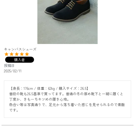
キャンバスシューズ
購入者
投稿日
2025/02/11
【身長：176cm / 体重：62kg / 購入サイズ：26.5】

普段の靴も26.5基準で買ってます。普通の冬の厚め靴下と一緒に履くと
丁度か、きもーちキツめの履き心地。

色合い等は写真通りで、足元から落ち着いた感じを見せられるので素敵
です。