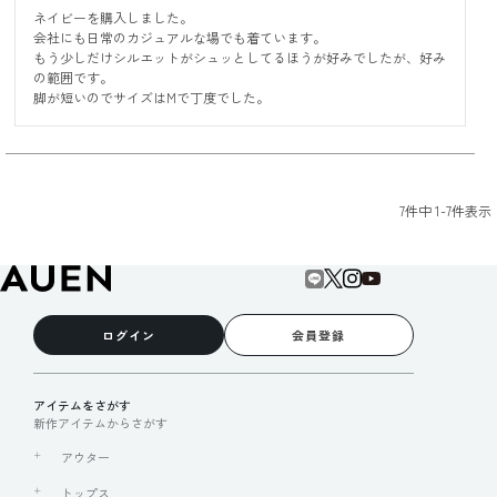
ネイビーを購入しました。

会社にも日常のカジュアルな場でも着ています。

もう少しだけシルエットがシュッとしてるほうが好みでしたが、好み
の範囲です。

脚が短いのでサイズはMで丁度でした。
7
件中
1
-
7
件表示
ログイン
会員登録
アイテムをさがす
新作アイテムからさがす
アウター
トップス