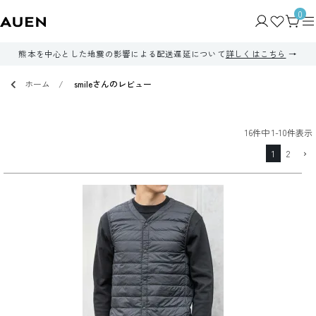
0
熊本を中心とした地震の影響による配送遅延について
詳しくはこちら
ホーム
smileさんのレビュー
16
件中
1
-
10
件表示
1
2