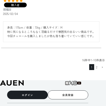
購入者
投稿日
2025/02/04
身長：175cm / 体重：73kg / 購入サイズ：M

特に気になるところもなく羽織るだけで雰囲気の出るいい商品です。
今回チャコールを購入しましたが色も落ち着いていていい感じです。
16
件中
1
-
10
件表示
1
2
ログイン
会員登録