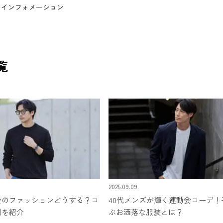
インフォメーション
覧
2025.09.09
会のファッションどうする？コ
40代メンズが輝く運動会コーデ！
例を紹介
ぶお洒落な服装とは？