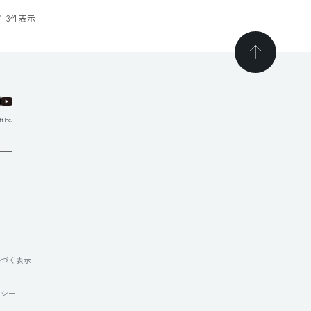
1
-
3
件表示
t Inc.
て
基づく表示
リシー