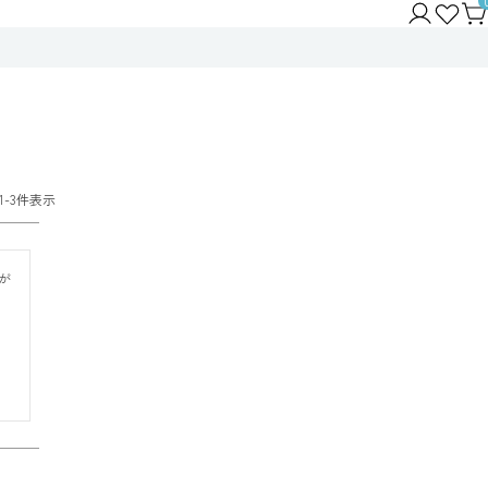
1
-
3
件表示
が