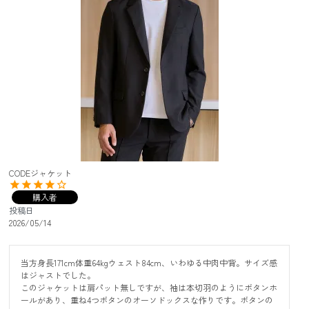
CODEジャケット
購入者
投稿日
2026/05/14
当方身長171cm体重64kgウェスト84cm、いわゆる中肉中背。サイズ感
はジャストでした。

このジャケットは肩パット無しですが、袖は本切羽のようにボタンホ
ールがあり、重ね4つボタンのオーソドックスな作りです。ボタンの