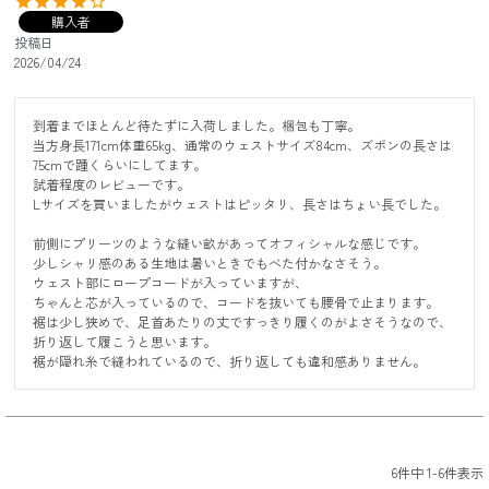
購入者
投稿日
2026/04/24
到着までほとんど待たずに入荷しました。梱包も丁寧。

当方身長171cm体重65kg、通常のウェストサイズ84cm、ズボンの長さは
75cmで踵くらいにしてます。

試着程度のレビューです。

Lサイズを買いましたがウェストはピッタリ、長さはちょい長でした。

前側にプリーツのような縫い畝があってオフィシャルな感じです。

少しシャリ感のある生地は暑いときでもべた付かなさそう。

ウェスト部にロープコードが入っていますが、

ちゃんと芯が入っているので、コードを抜いても腰骨で止まります。

裾は少し狭めで、足首あたりの丈ですっきり履くのがよさそうなので、
折り返して履こうと思います。

裾が隠れ糸で縫われているので、折り返しても違和感ありません。
6
件中
1
-
6
件表示