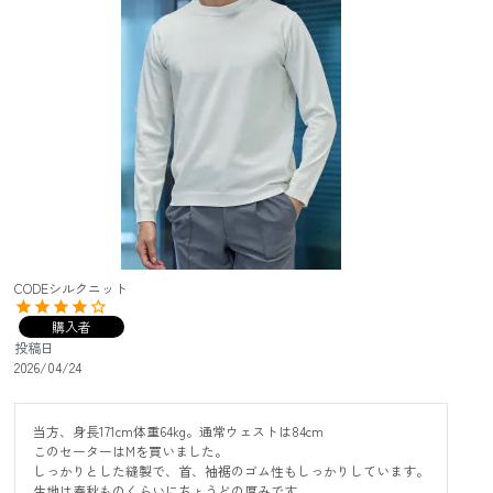
CODEシルクニット
購入者
投稿日
2026/04/24
当方、身長171cm体重64kg。通常ウェストは84cm

このセーターはMを買いました。

しっかりとした縫製で、首、袖裾のゴム性もしっかりしています。

生地は春秋ものくらいにちょうどの厚みです
