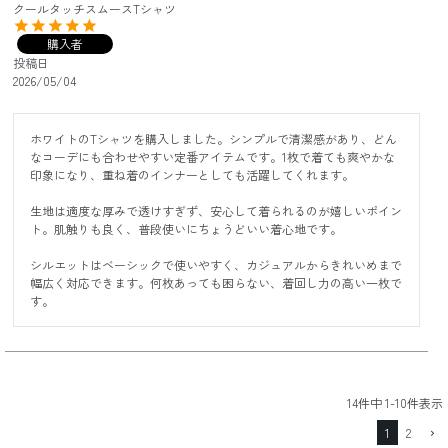
クールタッチスムースTシャツ
購入者
投稿日
2026/05/04
ホワイトのTシャツを購入しました。シンプルで清潔感があり、どん
なコーデにも合わせやすい定番アイテムです。1枚で着ても爽やかな
印象になり、重ね着のインナーとしても活躍してくれます。

生地は適度な厚みで透けすぎず、安心して着られるのが嬉しいポイン
ト。肌触りも良く、普段使いにちょうどいい着心地です。

シルエットはベーシックで使いやすく、カジュアルからきれいめまで
幅広く対応できます。何枚あっても困らない、着回し力の高い一枚で
す。
14
件中
1
-
10
件表示
1
2