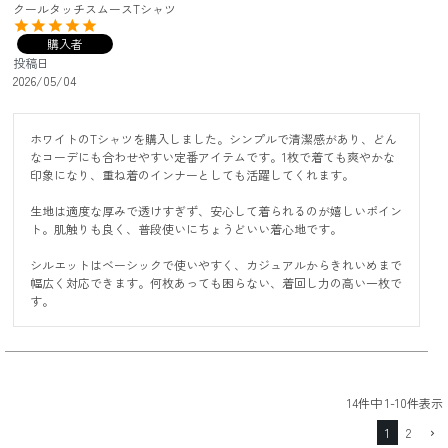
クールタッチスムースTシャツ
購入者
投稿日
2026/05/04
ホワイトのTシャツを購入しました。シンプルで清潔感があり、どん
なコーデにも合わせやすい定番アイテムです。1枚で着ても爽やかな
印象になり、重ね着のインナーとしても活躍してくれます。

生地は適度な厚みで透けすぎず、安心して着られるのが嬉しいポイン
ト。肌触りも良く、普段使いにちょうどいい着心地です。

シルエットはベーシックで使いやすく、カジュアルからきれいめまで
幅広く対応できます。何枚あっても困らない、着回し力の高い一枚で
す。
14
件中
1
-
10
件表示
1
2